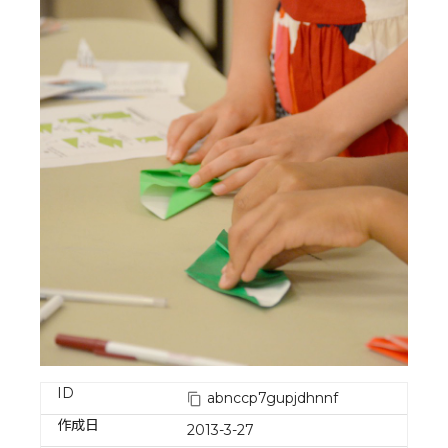
ID
abnccp7gupjdhnnf
作成日
2013-3-27