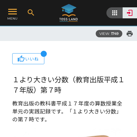
MENU
VIEW:
1749
いいね
１より大きい分数（教育出版平成１
７年版）第７時
教育出版の教科書平成１７年度の算数授業全
単元の実践記録です。「１より大きい分数」
の第７時です。