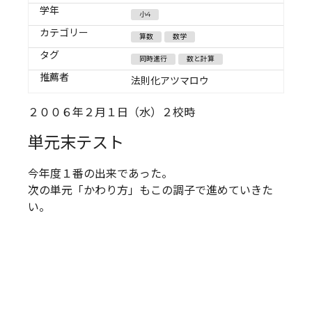
学年
小4
カテゴリー
算数
数学
タグ
同時進行
数と計算
推薦者
法則化アツマロウ
２００６年２月１日（水）２校時
単元末テスト
今年度１番の出来であった。
次の単元「かわり方」もこの調子で進めていきた
い。