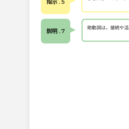
指示 . 5
助動詞は，接続や活
説明 . 7