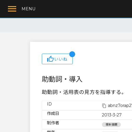
MENU
いいね
助動詞・導入
助動詞・活用表の見方を指導する。
ID
abnz7orap2
作成日
2013-3-27
制作者
坂本佳朗