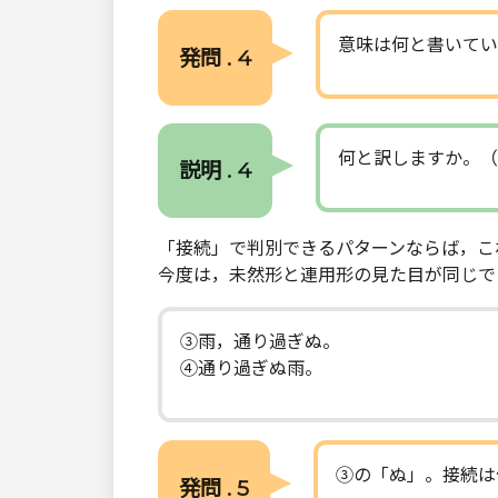
意味は何と書いてい
発問 . 4
何と訳しますか。（
説明 . 4
「接続」で判別できるパターンならば，こ
今度は，未然形と連用形の見た目が同じで
③雨，通り過ぎぬ。
④通り過ぎぬ雨。
③の「ぬ」。接続は
発問 . 5