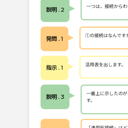
一つは，接続からわ
説明 . 2
①の接続はなんです
発問 . 1
活用表を出します。
指示 . 1
一番上に示したのが
説明 . 3
す。
「連用形接続」はど