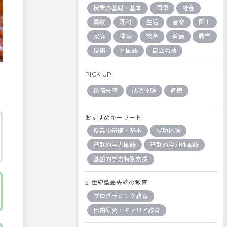
授業の基礎・基本
国語
社会
算数
理科
生活
音楽
図工
家庭
体育
総合
道徳
数学
技術
外国語
自立活動
PICK UP
校務分掌
成功体験
道徳
おすすめキーワード
授業の基礎・基本
成功体験
基盤的学力国語
基盤的学力外国語
基盤的学力特別支援
21世紀型最先端の教育
プログラミング教育
自由研究・キャリア教育