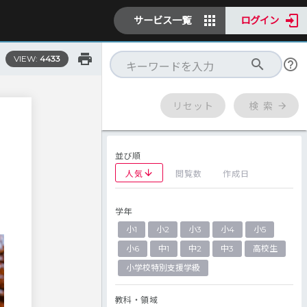
サービス一覧
ログイン
VIEW:
4433
リセット
検 索
並び順
人気
閲覧数
作成日
学年
小1
小2
小3
小4
小5
小6
中1
中2
中3
高校生
小学校特別支援学級
教科・領域