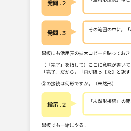
発問 . 2
その範囲の中に，「
発問 . 3
黒板にも活用表の拡大コピーを貼っておき
（「完了」を指して）ここに意味が書い
「完了」だから，「雨が降っ【た】と訳す
②の接続は何形ですか。（未然形）
「未然形接続」の範
指示 . 2
黒板でも一緒にやる。