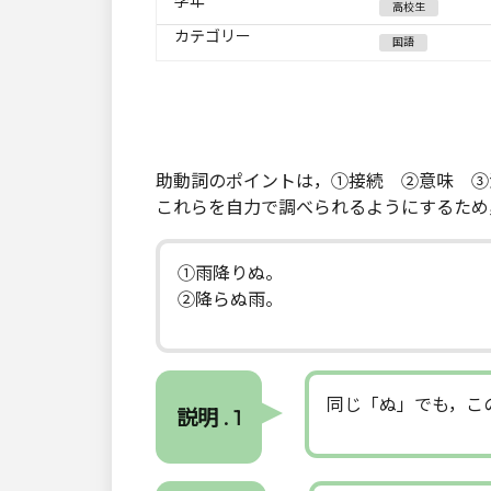
学年
高校生
カテゴリー
国語
助動詞のポイントは，①接続 ②意味 ③
これらを自力で調べられるようにするため
①雨降りぬ。
②降らぬ雨。
同じ「ぬ」でも，こ
説明 . 1