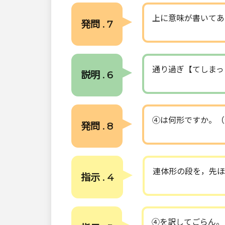
上に意味が書いてあ
発問 . 7
通り過ぎ【てしまっ
説明 . 6
④は何形ですか。（
発問 . 8
連体形の段を，先ほ
指示 . 4
④を訳してごらん。