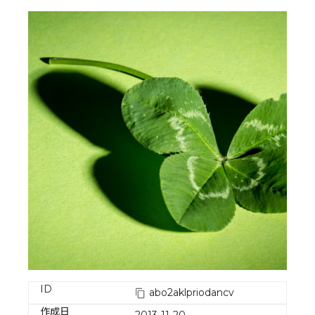
ID
abo2aklpriodancv
作成日
2013-11-20