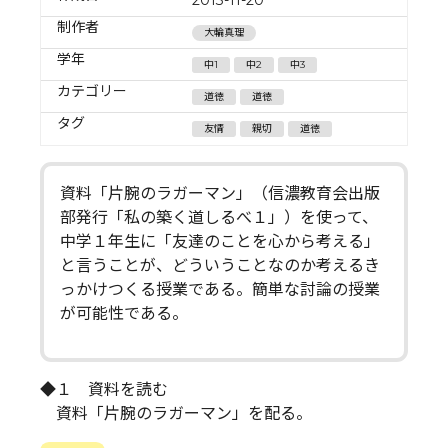
制作者
大輪真理
学年
中1
中2
中3
カテゴリー
道徳
道徳
タグ
友情
親切
道徳
資料「片腕のラガーマン」（信濃教育会出版
部発行「私の築く道しるべ１」）を使って、
中学１年生に「友達のことを心から考える」
と言うことが、どういうことなのか考えるき
っかけつくる授業である。簡単な討論の授業
が可能性である。
◆１ 資料を読む
資料「片腕のラガーマン」を配る。