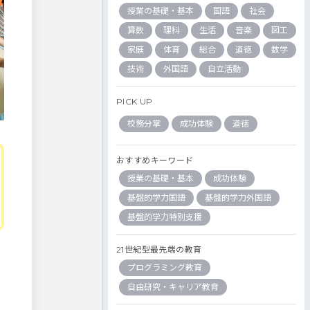
授業の基礎・基本
国語
社会
算数
理科
生活
音楽
図工
家庭
体育
総合
道徳
数学
技術
外国語
自立活動
PICK UP
校務分掌
成功体験
道徳
おすすめキーワード
授業の基礎・基本
成功体験
基盤的学力国語
基盤的学力外国語
基盤的学力特別支援
21世紀型最先端の教育
プログラミング教育
自由研究・キャリア教育