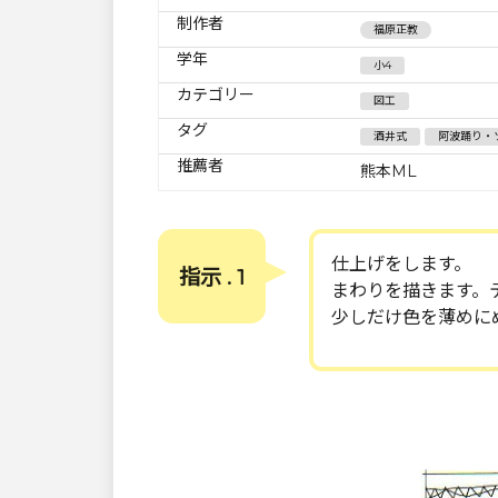
制作者
福原正教
学年
小4
カテゴリー
図工
タグ
酒井式
阿波踊り・
推薦者
熊本ML
仕上げをします。
指示 . 1
まわりを描きます。
少しだけ色を薄めに