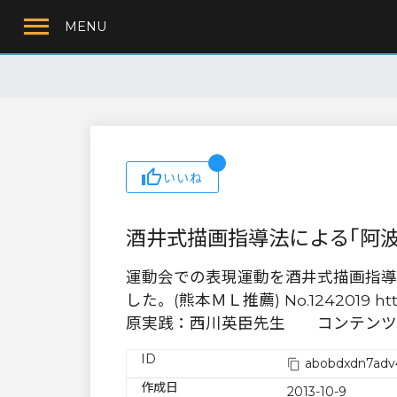
MENU
いいね
酒井式描画指導法による｢阿
運動会での表現運動を酒井式描画指導
した。(熊本ＭＬ推薦) No.1242019 http:/
原実践：西川英臣先生 コンテンツ
ID
abobdxdn7adv
作成日
2013-10-9