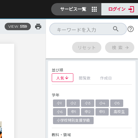
サービス一覧
ログイン
VIEW:
5159
リセット
検 索
並び順
人気
閲覧数
作成日
学年
ま
小1
小2
小3
小4
小5
小6
中1
中2
中3
高校生
小学校特別支援学級
教科・領域