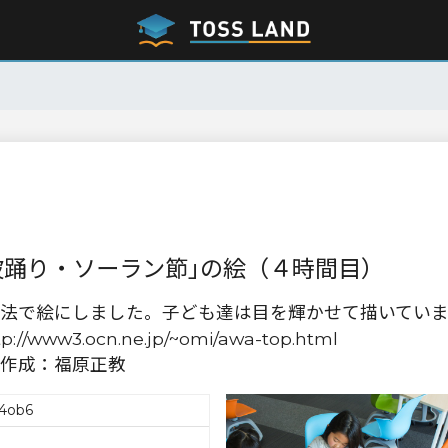
波踊り・ソーラン節｣の絵（４時間目）
法で絵にしました。子ども達は目を輝かせて描いてい
/www3.ocn.ne.jp/~omi/awa-top.html
作成：福原正教
4ob6