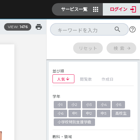
サービス一覧
ログイン
VIEW:
1476
リセット
検 索
並び順
人気
閲覧数
作成日
学年
、
小1
小2
小3
小4
小5
小6
中1
中2
中3
高校生
小学校特別支援学級
教科・領域