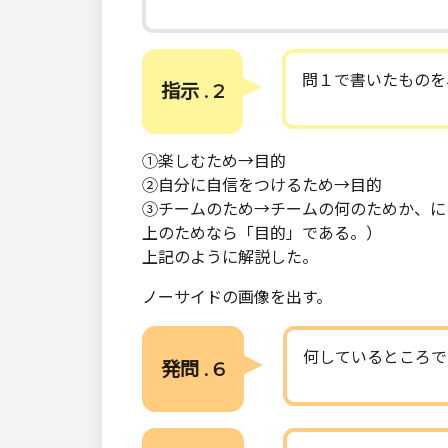
問１で書いたものを
指示 . 2
①楽しむため→目的
②自分に自信をつけるため→目的
③チームのため→チームの何のためか、に
上のためなら「目的」である。）
上記のように解説した。
ノーサイドの画像を出す。
何しているところで
発問 . 6