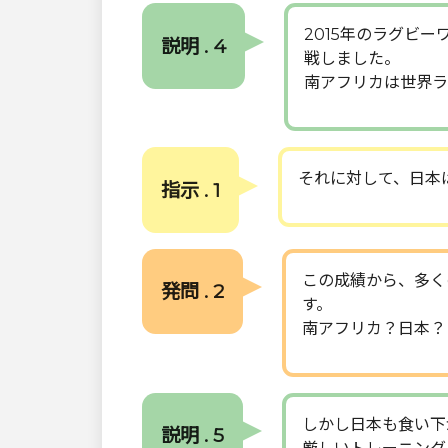
2015年のラグビ
説明 . 4
戦しました。
南アフリカは世界ラ
それに対して、日本
指示 . 1
この成績から、多く
発問 . 2
す。
南アフリカ？日本？
しかし日本も食い下
説明 . 5