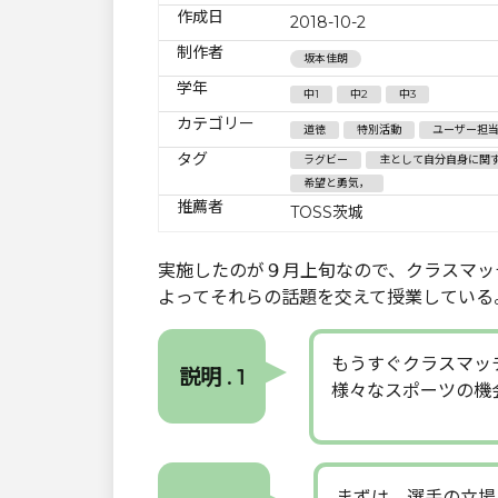
作成日
2018-10-2
制作者
坂本佳朗
学年
中1
中2
中3
カテゴリー
道徳
特別活動
ユーザー担
タグ
ラグビー
主として自分自身に関
希望と勇気，
推薦者
TOSS茨城
実施したのが９月上旬なので、クラスマッ
よってそれらの話題を交えて授業している
もうすぐクラスマッ
説明 . 1
様々なスポーツの機
まずは、選手の立場