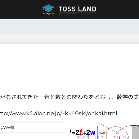
がなされてきた。音と数との関わりをとおし、数学の美
www.k4.dion.ne.jp/~kk40ski/onkai.html
nuwwie