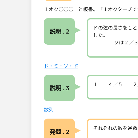
１オク○○○ と板書。「１オクターブで
ドの弦の長さを１と
説明 . 2
した。
ソは２／３、ミ
ド・ミ・ソ・ド
１ ４／５ ２／
説明 . 3
数列
それぞれの数を逆数
発問 . 2