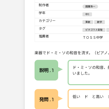
制作者
國廣浩一
学年
中3
カテゴリー
算数
数学
タグ
ピタゴラス音階
推薦者
ＴＯＳＳ中学
楽器でド・ミ・ソの和音を流す。（ピアノ
ド・ミ・ソの和音、
説明 . 1
いました。
低い ド と高い 
発問 . 1