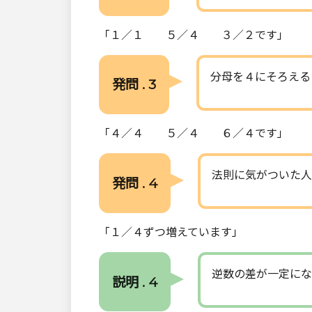
「１／１ ５／４ ３／２です」
分母を４にそろえる
発問 . 3
「４／４ ５／４ ６／４です」
法則に気がついた人
発問 . 4
「１／４ずつ増えています」
逆数の差が一定にな
説明 . 4