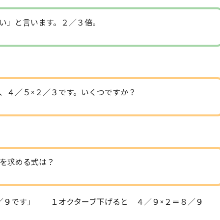
い」と言います。２／３倍。
、４／５×２／３です。いくつですか？
を求める式は？
９です」 １オクターブ下げると ４／９×２＝８／９