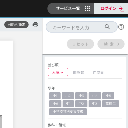
サービス一覧
ログイン
VIEW:
1831
リセット
検 索
並び順
人気
閲覧数
作成日
学年
小1
小2
小3
小4
小5
小6
中1
中2
中3
高校生
小学校特別支援学級
教科・領域