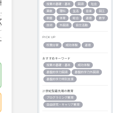
授業の基礎・基本
国語
社会
算数
理科
生活
音楽
図工
家庭
体育
総合
道徳
数学
技術
外国語
自立活動
PICK UP
校務分掌
成功体験
道徳
おすすめキーワード
授業の基礎・基本
成功体験
基盤的学力国語
基盤的学力外国語
基盤的学力特別支援
21世紀型最先端の教育
プログラミング教育
自由研究・キャリア教育