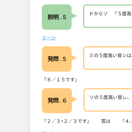
ドからソ 「５度高
説明 . 5
ミ～シ
ミの５度高い音シは
発問 . 5
「８／１５です」
ソの５度高い音レ、
発問 . 6
「２／３×２／３です」 答は 「４／