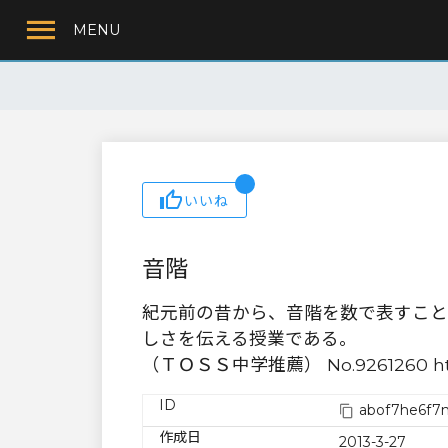
MENU
いいね
音階
紀元前の昔から、音階を数で表すこと
しさを伝える授業である。
（ＴＯＳＳ中学推薦） No.9261260 http://
ID
abof7he6f7
作成日
2013-3-27