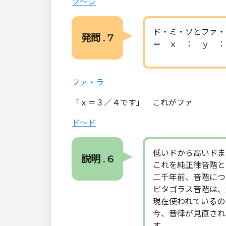
ソ～レ
ド・ミ・ソとファ
発問 . 7
＝ ｘ ： ｙ ：
ファ・ラ
「ｘ＝３／４です」 これがファ 
ド～ド
低いドから高いドま
説明 . 6
これを純正律音階と
二千年前、音階につ
ピタゴラス音階は、
現在使われているの
今、音律が見直され
す。