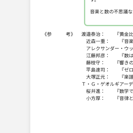
音楽と数の不思議な
《参 考》 渡邉泰治： 『黄金比の
近森一重： 『音楽通論』
アレクサンダー・ウッド： 
江藤邦彦： 『数はそよ
藤枝守： 『響きの考古学』
平島達司： 『ゼロ・ビート
大塚正元： 『楽譜の数学
Ｔ・Ｇ・ゲオルギアーデス： 
桜井進： 『数学で美人にな
小方厚： 『音律と音階の