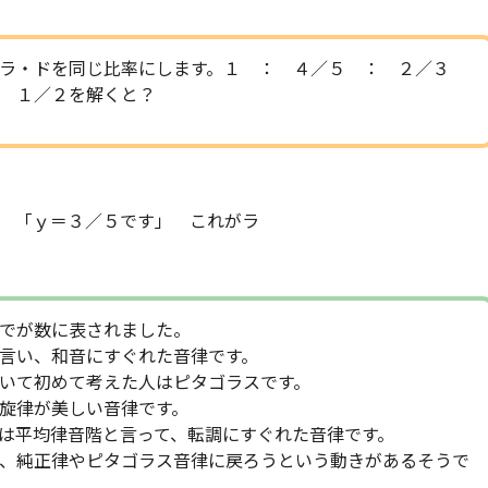
・ラ・ドを同じ比率にします。１ ： ４／５ ： ２／３
 １／２を解くと？
「ｙ＝３／５です」 これがラ
でが数に表されました。
言い、和音にすぐれた音律です。
いて初めて考えた人はピタゴラスです。
旋律が美しい音律です。
は平均律音階と言って、転調にすぐれた音律です。
、純正律やピタゴラス音律に戻ろうという動きがあるそうで