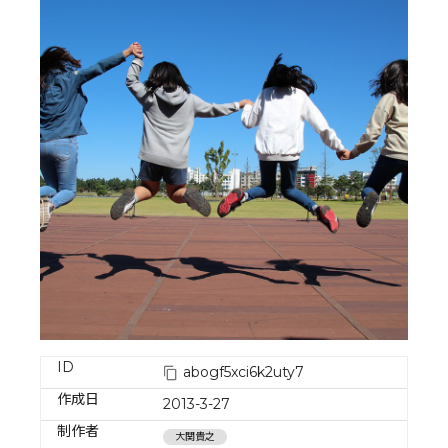
ID
abogf5xci6k2uty7
作成日
2013-3-27
制作者
大関貴之