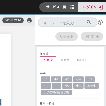
サービス一覧
ログイン
VIEW:
2226
リセット
検 索
並び順
人気
閲覧数
作成日
学年
小1
小2
小3
小4
小5
小6
中1
中2
中3
高校生
小学校特別支援学級
教科・領域