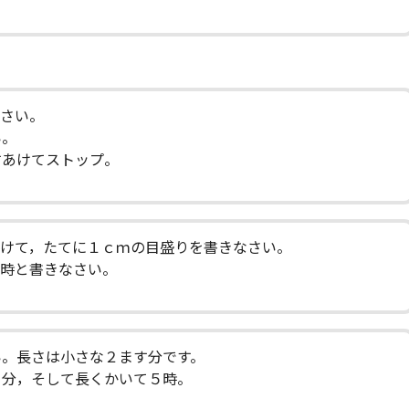
なさい。
い。
すあけてストップ。
あけて，たてに１ｃｍの目盛りを書きなさい。
４時と書きなさい。
い。長さは小さな２ます分です。
０分，そして長くかいて５時。
。