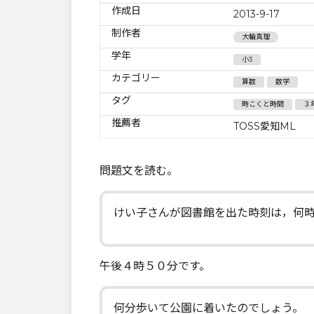
作成日
2013-9-17
制作者
大輪真理
学年
小3
カテゴリー
算数
数学
タグ
時こくと時間
３
推薦者
TOSS愛知ML
問題文を読む。
けい子さんが図書館を出た時刻は，何
午後４時５０分です。
何分歩いて公園に着いたのでしょう。