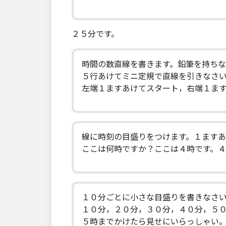
２５分です。
時間の数直線を書きます。鉛筆を持ち
５行あけてミニ定規で直線を引きなさ
左端１ますあけてスタート，右端１ま
線に時刻の目盛りをつけます。１ます
ここは何時ですか？ここは４時です。
１０分ごとに小さな目盛りを書きなさ
１０分，２０分，３０分，４０分，５
５時までかけたら見せにいらっしゃい