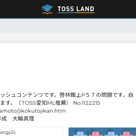
ッシュコンテンツです。啓林館上P５７の問題です。自
（TOSS愛知ML推薦） No.1122215
wamoto/jikokutojikan.htm
作成 大輪真理
wcgy2c