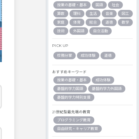
授業の基礎・基本
国語
社会
算数
理科
生活
音楽
図工
家庭
体育
総合
道徳
数学
技術
外国語
自立活動
PICK UP
校務分掌
成功体験
道徳
おすすめキーワード
授業の基礎・基本
成功体験
基盤的学力国語
基盤的学力外国語
基盤的学力特別支援
21世紀型最先端の教育
プログラミング教育
自由研究・キャリア教育