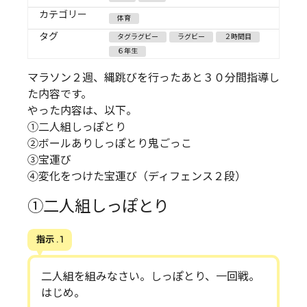
カテゴリー
体育
タグ
タグラグビー
ラグビー
２時間目
６年生
マラソン２週、縄跳びを行ったあと３０分間指導し
た内容です。
やった内容は、以下。
①二人組しっぽとり
②ボールありしっぽとり鬼ごっこ
③宝運び
④変化をつけた宝運び（ディフェンス２段）
①二人組しっぽとり
指示 . 1
二人組を組みなさい。しっぽとり、一回戦。
はじめ。