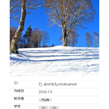
ID
abohb3yz4okoanee
作成日
2016-1-5
制作者
平山靖
学年
小5
小6