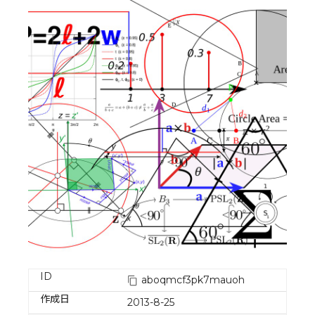
ID
aboqmcf3pk7mauoh
作成日
2013-8-25