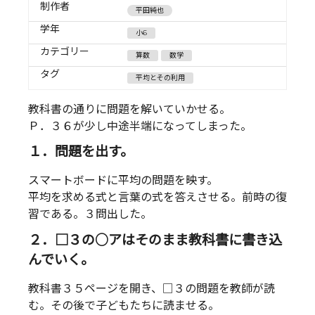
制作者
平田純也
学年
小6
カテゴリー
算数
数学
タグ
平均とその利用
教科書の通りに問題を解いていかせる。
Ｐ．３６が少し中途半端になってしまった。
１．問題を出す。
スマートボードに平均の問題を映す。
平均を求める式と言葉の式を答えさせる。前時の復
習である。３問出した。
２．□３の○アはそのまま教科書に書き込
んでいく。
教科書３５ページを開き、□３の問題を教師が読
む。その後で子どもたちに読ませる。