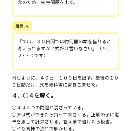
念のため、先生問題を出す。
指示 . 4
「では、３０日間では約何冊の本を借りると
考えられますか？式だけ言いなさい」（５．
２×３０です）
同じように、４０日、１００日を出す。最後の１０
０日間だけ、式を教科書に書きこませた。
４．○４を解く。
○４は２つの問題が混ざっている。
○アは式ができたら持って来させる。正解の子に電
卓を渡して計算させる。答えまで書けたら板書。
○イも同様の流れで解かせる。