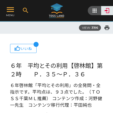
MENU
VIEW:
3196
いいね
６年 平均とその利用【啓林館】第
２時 Ｐ．３５～Ｐ．３６
６年啓林館「平均とその利用」の全発問・全
指示です。平均点は、９３点でした。（ＴＯ
ＳＳ千葉ＭＬ推薦） コンテンツ作成：河野健
一先生 コンテンツ移行代理：平田純也