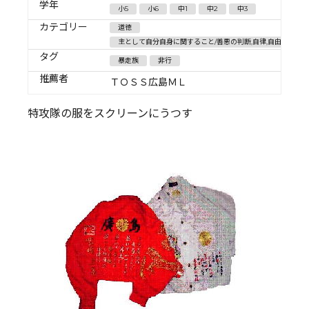
学年
小5
小6
中1
中2
中3
カテゴリー
道徳
主として自分自身に関すること/善悪の判断,自律,自由と責任
タグ
暴走族
非行
推薦者
ＴＯＳＳ広島ＭＬ
特攻隊の服をスクリーンにうつす