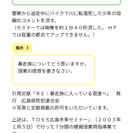
警察から逃走中にバイクで川に転落死した少年の母
親のコメントを流す。
（セミナーでは映像を約１分４０秒流した。 ＨＰ
では容量の都合でアップできません。）
指示 . 3
暴走族についてどう思いますか。
授業の感想を書きなさい。
引用文献「ＲＥ：暴走族に入っている君達へ」 発
行 広島県防犯連合会
※写真と文献掲載の許可をいただいています。
上記は、ＴＯＳＳ広島冬季セミナー」（２００３年
１月５日）で行った７分間の模擬授業用指導案で