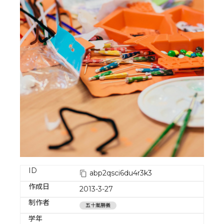
ID
abp2qsci6du4r3k3
作成日
2013-3-27
制作者
五十嵐勝義
学年