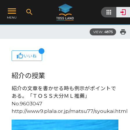
MENU
VIEW:
4875
いいね
紹介の授業
紹介の文章を書かせる時も例示がポイントで
ある。「ＴＯＳＳ大分ＭＬ推薦」
No.9603047
http://www9.plala.or.jp/matsu77/syoukai.html