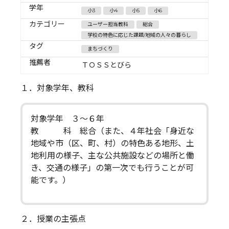
学年
小3
小4
小5
小6
カテゴリー
ユーザー担当教科
総合
学校の特色に応じた課題/地域の人々の暮らし
タグ
まちづくり
推薦者
ＴＯＳＳとびら
１．対象学年、教科
対象学年 ３～６年
教 科 総合（また、４年社会「身近な
地域や市（区、町、村）の特色ある地形、土
地利用の様子、主な公共施設などの場所と働
き、交通の様子」の第一次でも行うことが可
能です。）
２．授業の主張点