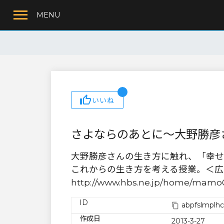
MENU
いいね
さよならのあとに〜大野勝彦
大野勝彦さんの生き方に触れ、「幸せ
これからの生き方を考える授業。＜広島Ｍ
http://www.hbs.ne.jp/home/mamo
ID
abpfslmplh
作成日
2013-3-27