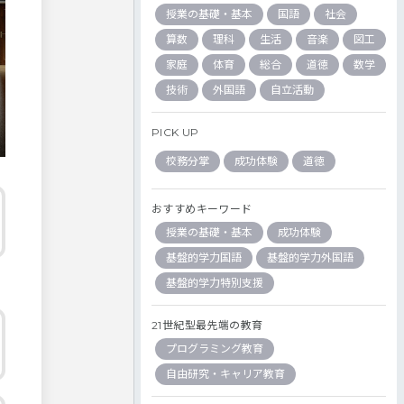
授業の基礎・基本
国語
社会
算数
理科
生活
音楽
図工
家庭
体育
総合
道徳
数学
技術
外国語
自立活動
PICK UP
校務分掌
成功体験
道徳
おすすめキーワード
授業の基礎・基本
成功体験
基盤的学力国語
基盤的学力外国語
基盤的学力特別支援
21世紀型最先端の教育
プログラミング教育
自由研究・キャリア教育