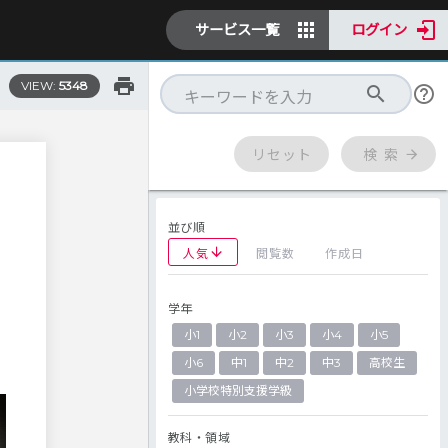
サービス一覧
ログイン
VIEW:
5348
リセット
検 索
並び順
人気
閲覧数
作成日
学年
、
小1
小2
小3
小4
小5
小6
中1
中2
中3
高校生
小学校特別支援学級
教科・領域