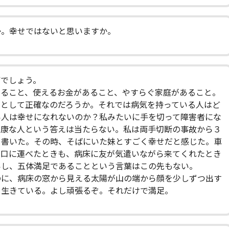
か。幸せではないと思いますか。
何でしょう。
ること、使えるお金があること、やすらぐ家庭があること。
えとして正確なのだろうか。それでは病気を持っている人はど
い人は幸せになれないのか？私みたいに手を切って障害者にな
健康な人という答えは当たらない。私は両手切断の事故から３
を書いた。その時、そばにいた妹とすごく幸せだと感じた。車
を口に運べたときも、病床に友が気遣いながら来てくれたとき
いし、五体満足であることという言葉はこの先もない。
のに、病床の窓から見える太陽が山の端から顔を少しずつ出す
も生きている。よし頑張るぞ。それだけで満足。