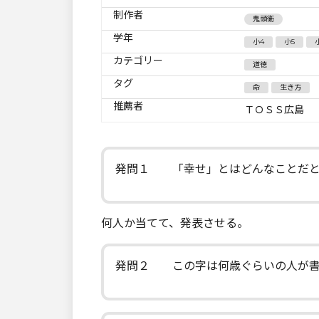
制作者
鬼頭衛
学年
小4
小5
カテゴリー
道徳
タグ
命
生き方
推薦者
ＴＯＳＳ広島
発問１ 「幸せ」とはどんなことだと
何人か当てて、発表させる。
発問２ この字は何歳ぐらいの人が書