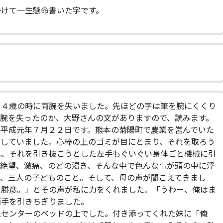
かけて一生懸命書いた字です。
４歳の時に両腕を失いました。先ほどの字は筆を腕にくくり
腕を失ったのか、大野さんの文がありますので、読みます。
は平成元年７月２２日です。熊本の菊陽町で農業を営んでいた
をしていました。心棒の上のゴミが目にとまり、それを取ろう
れ、それを引き抜こうとした左手もぐいぐい身体ごと機械に引
。絶望、激痛、のどの渇き、そんな中で色んな事が頭の中に浮
と、三人の子どものこと。そして、母の声が聞こえてきまし
、勝彦。」とその声が私に力をくれました。「うわー、俺はま
両手を引きちぎりました。
センターのベッドの上でした。付き添ってくれた妹に「俺