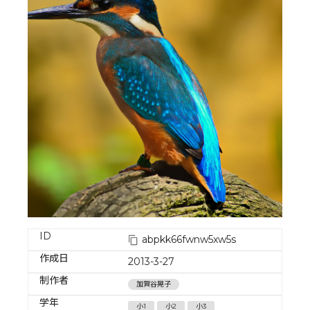
ID
abpkk66fwnw5xw5s
作成日
2013-3-27
制作者
加賀谷晃子
学年
小1
小2
小3