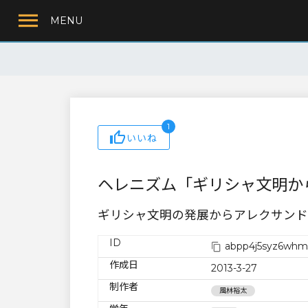
MENU
1
いいね
ヘレニズム「ギリシャ文明か
ギリシャ文明の発展からアレクサンド
ID
abpp4j5syz6whm
作成日
2013-3-27
制作者
風林裕太