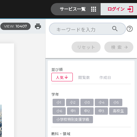
サービス一覧
ログイン
VIEW:
10407
リセット
検 索
並び順
人気
閲覧数
作成日
」
学年
小1
小2
小3
小4
小5
小6
中1
中2
中3
高校生
小学校特別支援学級
教科・領域