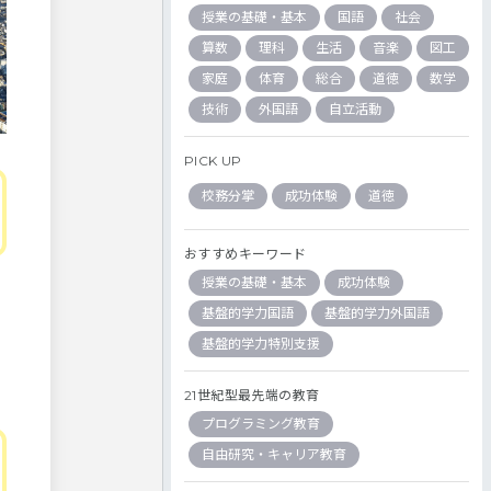
授業の基礎・基本
国語
社会
算数
理科
生活
音楽
図工
家庭
体育
総合
道徳
数学
技術
外国語
自立活動
PICK UP
校務分掌
成功体験
道徳
おすすめキーワード
授業の基礎・基本
成功体験
基盤的学力国語
基盤的学力外国語
基盤的学力特別支援
21世紀型最先端の教育
プログラミング教育
自由研究・キャリア教育