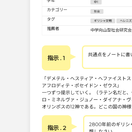
学年
中1
カテゴリー
社会
タグ
ギリシャ文明
ヘレニズ
推薦者
中学向山型社会研究会
共通点をノートに書
指示 . 1
「デメテル・ヘスティア・ヘファイストス
アフロディテ・ポセイドン・ゼウス」
一つずつ提示していく。（ラテン名だと、
ロ・ミネルヴァ・ジュノー・ダイアナ・ヴ
オリンポスの12神である。どこの国の神
2800年前のギリ
指示 . 2
想しなさい。