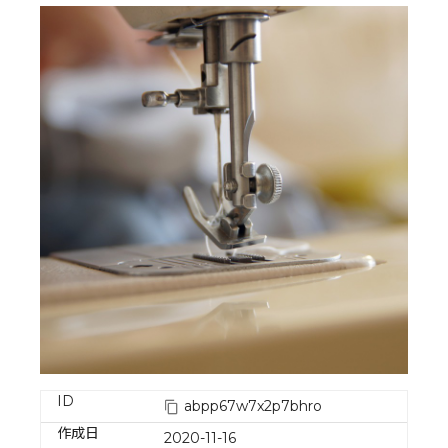
ID
abpp67w7x2p7bhro
作成日
2020-11-16