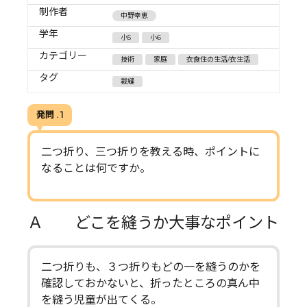
制作者
中野幸恵
学年
小5
小6
カテゴリー
技術
家庭
衣食住の生活/衣生活
タグ
裁縫
発問 . 1
二つ折り、三つ折りを教える時、ポイントに
なることは何ですか。
Ａ どこを縫うか大事なポイント
二つ折りも、３つ折りもどの一を縫うのかを
確認しておかないと、折ったところの真ん中
を縫う児童が出てくる。