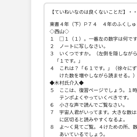
【ていねいなのは良くないことだ】・
東書４年（下）P７４ ４年のふくしゅ
◇西山◇
１ □１（１）。一番左の数字は何で
２ ノートに写しなさい。
３ いくつですか。（左側を隠しなが
「１です。」
４ これは？「６１です。」（徐々に
けた数を増やしながら読ませる。
◆木村氏介入◆
５ ここは、復習ページでしょう。１
テンポよくやっていくべきです。
６ 小さな声で読んでご覧なさい。
７ 宇宙人君がいってます。大きな数は
に区切ると読みやすくなるよ。
８ よ～く見てご覧。４けための所、
あいているでしょう。