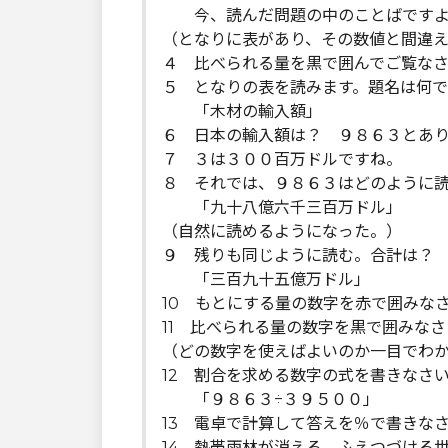
今、読んだ問題の中のことばです
（となりに表があり、その数値と間違
４ 比べられる量を黒で囲んでご覧な
５ となりの表を読みます。題名は何
「木材の輸入額」
６ 日本の輸入額は？ ９８６３とあ
７ ３は３００百万ドルですね。
８ それでは、９８６３はどのように
「九十八億六千三百万ドル」
（自然に読めるようになった。）
９ 残りも同じように読む。合計は？
「三百九十五億万ドル」
10 もとにする量の数字を赤で囲みな
11 比べられる量の数字を黒で囲みなさ
（どの数字を使えばよいのか一目でわ
12 割合を求める数字の式を書きなさ
「９８６３÷３９５００」
13 電卓で計算して答えを％で書きな
14 熱帯雨林が消える、ふえつづける