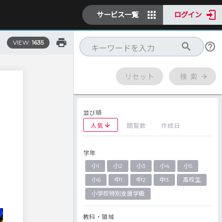
サービス一覧
ログイン
VIEW:
1635
リセット
検 索
並び順
人気
閲覧数
作成日
学年
小1
小2
小3
小4
小5
小6
中1
中2
中3
高校生
小学校特別支援学級
教科・領域