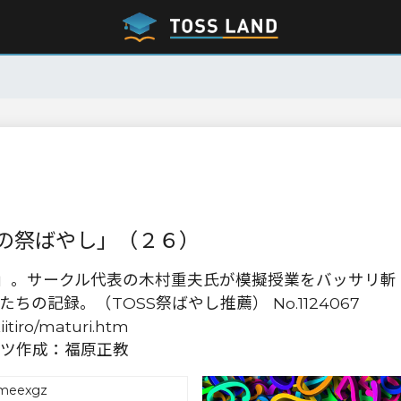
の祭ばやし」（２６）
し」。サークル代表の木村重夫氏が模擬授業をバッサリ斬
の記録。（TOSS祭ばやし推薦） No.1124067
itiro/maturi.htm
ツ作成：福原正教
meexgz