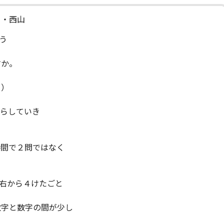
・・西山
う
すか。
ら）
ずらしていき
）
時間で２問ではなく
右から４けたごと
数字と数字の間が少し