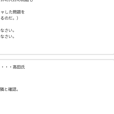
チャした問題を
るのだ。）
びなさい。
びなさい。
】・・・高田氏
お隣と確認。