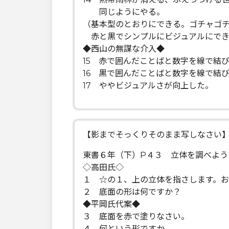
同じようにやる。
（基本型のとおりにできる。ゴチャゴ
赤と黒でシンプルにビジュアルにでき
◆西山の無謀な介入◆
15 赤で囲んだことばと数字を線で結
16 黒で囲んだことばと数字を線で結
17 ややビジュアルさが向上した。
【影までそっくりそのまま写しなさい
東書６年（下）P４３ 立体を調べよう
◇高田氏◇
１ ☆の１、上の立体を指さします。
２ 底面の形は何ですか？
◆平岡氏代案◆
３ 底面を赤で塗りなさい。
４ 何という形ですか。