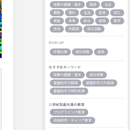
授業の基礎・基本
国語
社会
算数
理科
生活
音楽
図工
家庭
体育
総合
道徳
数学
技術
外国語
自立活動
PICK UP
校務分掌
成功体験
道徳
おすすめキーワード
授業の基礎・基本
成功体験
基盤的学力国語
基盤的学力外国語
基盤的学力特別支援
21世紀型最先端の教育
プログラミング教育
自由研究・キャリア教育