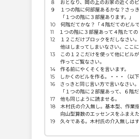
８ おとなり、岡の上のお家の近くの
９ １つの階に何部屋あるかな？さっ
「１つの階に３部屋あります。」
10 何階だてかな？「４階だてのビル
11 １つの階に３部屋あって４階たての
12 １２こだけブロックをだしなさい
他はしまってしまいなさい。ここに
13 この１２こだけを使って他にビル
作ってご覧なさい。
14 作る前にやくそくを言います。
15 しかくのビルを作る。・・・（以
16 さっきと同じ言い方で言いなさい
「１つの階に２部屋あって、６階だ
17 他も同じように読ませる。
18 木村氏の介入無し。基本型、作業
向山型算数のエッセンスをふまえた
19 久々である。木村氏の介入無しは