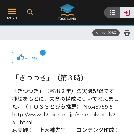
MENU
VIEW:
2983
いいね
「きつつき」（第３時）
「きつつき」（教出２年）の実践記録です。
挿絵をもとに、文章の構成について考えまし
た。（ＴＯＳＳとびら推薦） No.4575915
http://www.d2.dion.ne.jp/~meitoku/mk2-
3-1.html
原実践：田上大輔先生 コンテンツ作成：