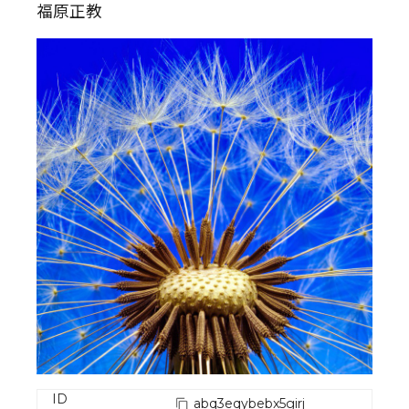
福原正教
ID
abq3eqybebx5girj