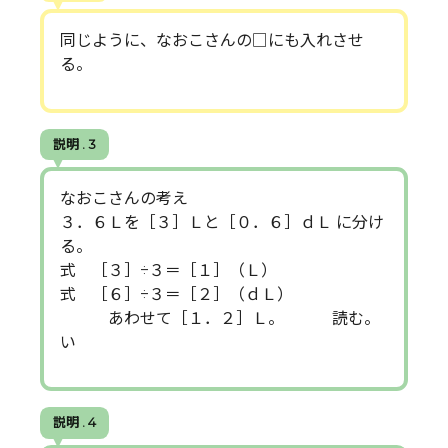
同じように、なおこさんの□にも入れさせ
る。
説明 . 3
なおこさんの考え
３．６Ｌを［３］Ｌと［０．６］ｄＬ に分け
る。
式 ［３］÷３＝［１］（Ｌ）
式 ［６］÷３＝［２］（ｄＬ）
あわせて［１．２］Ｌ。 読む。
い
説明 . 4