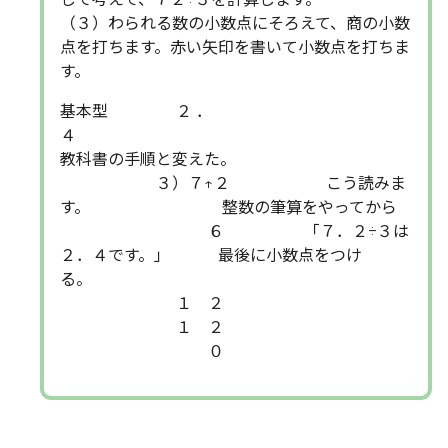
（３）わられる数の小数点にそろえて、商の小数
点を打ちます。赤い矢印を書いて小数点を打ちま
す。
基本型 ２ ．
４
教科書の手順と変えた。
３）７↑２ こう読みま
す。 整数の筆算をやってから
６ 「７．２÷３は
２．４です。」 最後に小数点をつけ
る。
１ ２
１ ２
０