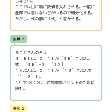
しなさい。
ここでは□に順に数値を入れさせる。一度に
全部では書けない子がいるので細分化する。
ただし、式の前に「式」と書かせる。
説明 . 2
まことさんの考え
３．６Ｌは、０．１Ｌが［３６］こ ぶん。
式 ［３６］÷３＝［１２］
１人ぶんは、０．１Ｌが ［１２］こぶんで
［１．２］Ｌ。
１行ずつ○つけ。時間調整とヒントのために
読む。
指示 . 2