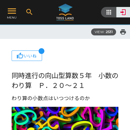
MENU
VIEW:
2531
いいね
同時進行の向山型算数５年 小数の
わり算 Ｐ．２０～２１
わり算の小数点はいつつけるのか