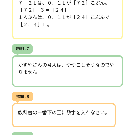
７．２Ｌは、０．１Ｌが［７２］こぶん。
［７２］÷３＝［２４］
１人ぶんは、０．１Ｌが［２４］こぶんで
［２．４］Ｌ。
説明 . 7
かずやさんの考えは、ややこしそうなのでや
りません。
発問 . 3
教科書の一番下の□に数字を入れなさい。