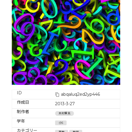
ID
abqaluq2ed2yp446
作成日
2013-3-27
制作者
木村重夫
学年
小5
カテゴリー