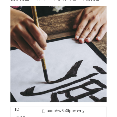
ID
abqohw6b6fpomnny