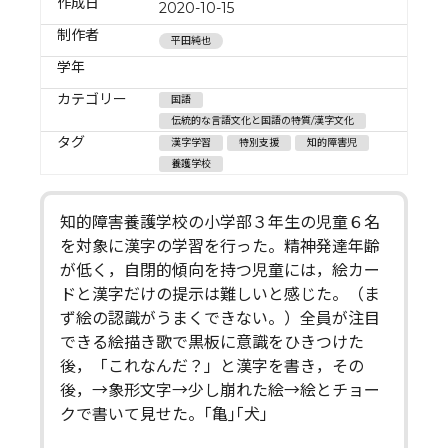
作成日
2020-10-15
制作者
平田純也
学年
カテゴリー
国語
伝統的な言語文化と国語の特質/漢字文化
タグ
漢字学習
特別支援
知的障害児
養護学校
知的障害養護学校の小学部３年生の児童６名
を対象に漢字の学習を行った。精神発達年齢
が低く，自閉的傾向を持つ児童には，絵カー
ドと漢字だけの提示は難しいと感じた。（ま
ず絵の認識がうまくできない。）全員が注目
できる絵描き歌で黒板に意識をひきつけた
後，「これなんだ？」と漢字を書き，その
後，→象形文字→少し崩れた絵→絵とチョー
クで書いて見せた。｢亀｣｢犬」