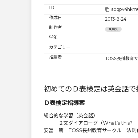
ID
abqpv4hkm6
作成日
2013-8-24
制作者
東照久
学年
カテゴリー
推薦者
TOSS長州教育
初めてのＤ表検定は英会話で
Ｄ表検定指導案
総合的な学習（英会話）
２文ダイアローグ（What’s this? 
安冨 篤 TOSS長州教育サークル 法