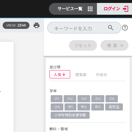
サービス一覧
ログイン
VIEW:
2349
リセット
検 索
並び順
人気
閲覧数
作成日
学年
テ
小1
小2
小3
小4
小5
小6
中1
中2
中3
高校生
小学校特別支援学級
教科・領域