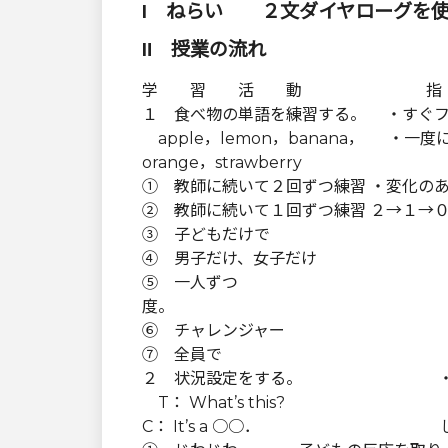
Ⅰ ねらい ２文ダイヤローグを
Ⅱ 授業の流れ
学 習 活 動 指 導 上
１ 食べ物の単語を練習する。 ・すぐ
apple，lemon，banana， ・一
orange，strawberry
① 教師に続いて２回ずつ練習 ・変化の
② 教師に続いて１回ずつ練習 ２→１→
③ 子どもだけで ・カード
④ 男子だけ、女子だけ
⑤ 一人ずつ ・一人ず
度。
⑥ チャレンジャー ・一人
⑦ 全員で ・笑顔を
２ 状況設定をする。 ・フラ
T： What’s this? ・Wh
C： It’s a ○○． じわ