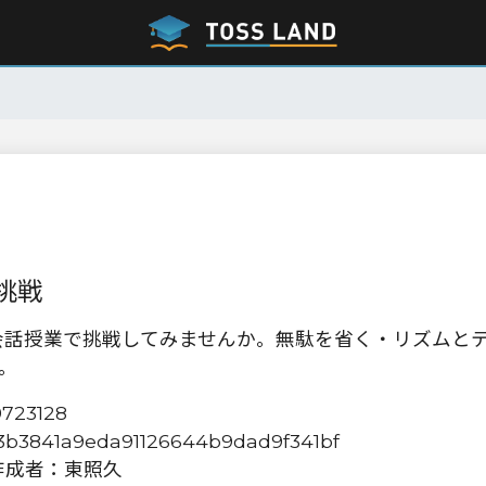
挑戦
英会話授業で挑戦してみませんか。無駄を省く・リズムと
。
23128
/e3b3841a9eda91126644b9dad9f341bf
作成者：東照久