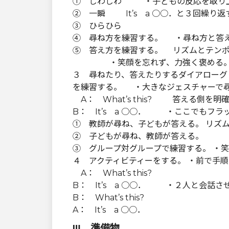
① じわじわ ・子どもの反応を取り
② 一瞬 It’s a ○○．と３回繰り返
③ ひらひら
④ 尋ね方を練習する。 ・尋ね方と答
⑤ 答え方を練習する。 リズムとテンポ
・笑顔を忘れず、力強く褒める
３ 尋ねたり、答えたりするダイアローグ
を練習する。 ・大きなジェスチャーで
A： What’s this? 答える側を明
B： It’s a ○○． ・ここでもフ
① 教師が尋ね、子どもが答える。 リズ
② 子どもが尋ね、教師が答える。
③ グループ対グループで練習する。 ・
４ アクティビティーをする。 ・前で手順
A： What’s this?
B： It’s a ○○． ・２人と会話
B： What’s this?
A： It’s a ○○．
Ⅲ 準備物