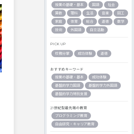
授業の基礎・基本
国語
社会
算数
理科
生活
音楽
図工
家庭
体育
総合
道徳
数学
技術
外国語
自立活動
PICK UP
校務分掌
成功体験
道徳
おすすめキーワード
授業の基礎・基本
成功体験
基盤的学力国語
基盤的学力外国語
基盤的学力特別支援
21世紀型最先端の教育
プログラミング教育
自由研究・キャリア教育