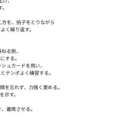
上げ、
す。
え方を、拍子をとりながら
よく繰り返す。
。
尋ねる側、
確にする。
ラッシュカードを用い、
ムとテンポよく練習する。
笑顔を忘れず、力強く褒める。
を示す。
させ、着席させる。