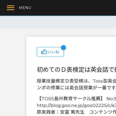
MENU
いいね
初めてのＤ表検定は英会話で
授業技量検定Ｄ表受検は、Toss型
ンポの修業には英会話授業が一番です
【TOSS長州教育サークル推薦】 No.97
http://blog.goo.ne.jp/goo02225/c
原実践者：安冨 篤先生 コンテンツ