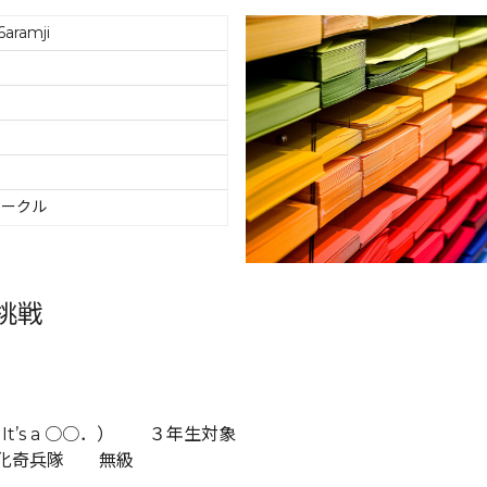
aramji
サークル
挑戦
It’s a ○○．） ３年生対象
則化奇兵隊 無級