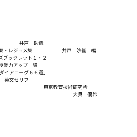
料 井戸 砂織
案・レジュメ集 井戸 沙織 編
ックレット１・２
アップ 編
アローグ６６選」
セリフ
技術研究所
導案 大貝 優希