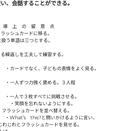
使い、会話することができる。
 の 留 意 点
フラッシュカードに移る。
度に扱う単語は三つとする。
ある繰返しを工夫して練習する。
０
でなく、子どもの表情をよく見る。
つ力強く褒める。３人程
で３枚すべてに挑戦させる。
忘れないようにする。
ッシュカードを並べ替える。
at’s this?と問いかけるように言い、
じわとフラッシュカードを見せる。