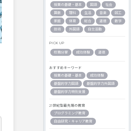
授業の基礎・基本
国語
社会
算数
理科
生活
音楽
図工
家庭
体育
総合
道徳
数学
技術
外国語
自立活動
PICK UP
校務分掌
成功体験
道徳
おすすめキーワード
授業の基礎・基本
成功体験
基盤的学力国語
基盤的学力外国語
基盤的学力特別支援
21世紀型最先端の教育
プログラミング教育
自由研究・キャリア教育