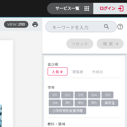
サービス一覧
ログイン
VIEW:
2153
リセット
検 索
並び順
人気
閲覧数
作成日
学年
小1
小2
小3
小4
小5
小6
中1
中2
中3
高校生
小学校特別支援学級
教科・領域