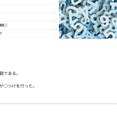
関係
ウ
題である。
が○つけを行った。