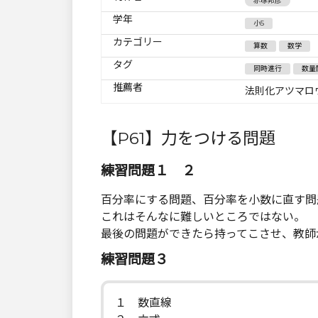
赤塚邦彦
学年
小5
カテゴリー
算数
数学
タグ
同時進行
数量
推薦者
法則化アツマロ
【P61】力をつける問題
練習問題１ ２
百分率にする問題、百分率を小数に直す問
これはそんなに難しいところではない。
最後の問題ができたら持ってこさせ、教師
練習問題３
１ 数直線