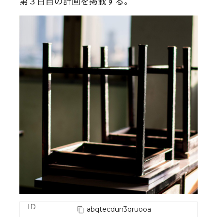
第３日目の計画を掲載する。
ID
abqtecdun3qruooa