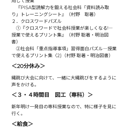
用して授業
『PISA型読解力を鍛える社会科「資料読み取
り」トレーニングシート』（村野 聡著）
２．クロスワードパズル
①『クロスワードで社会科授業が楽しくなる!―
授業で使えるプリント集』（村野 聡著・明治図
書）
②社会科「重点指導事項」習得面白パズル―授業
で使えるプリント集〈2)（村野 聡著・明治図書）
＜20分休み＞
縄跳び大会に向けて、一緒に大縄跳びをするように
声をかける。
＜３・４時間目 図工（専科）＞
新年明け一発目の専科授業なので、特に様子を見に
行く。
＜給食＞