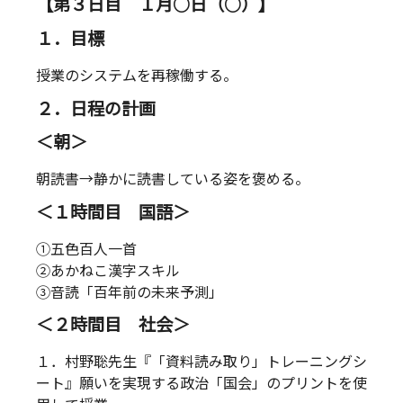
【第３日目 １月○日（○）】
１．目標
授業のシステムを再稼働する。
２．日程の計画
＜朝＞
朝読書→静かに読書している姿を褒める。
＜１時間目 国語＞
①五色百人一首
②あかねこ漢字スキル
③音読「百年前の未来予測」
＜２時間目 社会＞
１．村野聡先生『「資料読み取り」トレーニングシ
ート』願いを実現する政治「国会」のプリントを使