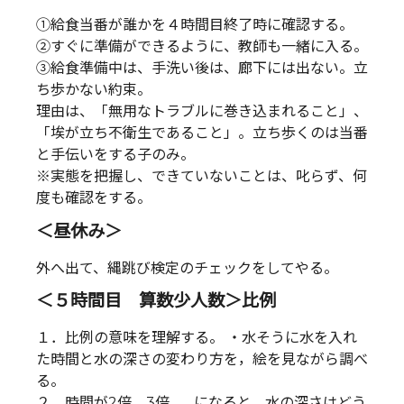
①給食当番が誰かを４時間目終了時に確認する。
②すぐに準備ができるように、教師も一緒に入る。
③給食準備中は、手洗い後は、廊下には出ない。立
ち歩かない約束。
理由は、「無用なトラブルに巻き込まれること」、
「埃が立ち不衛生であること」。立ち歩くのは当番
と手伝いをする子のみ。
※実態を把握し、できていないことは、叱らず、何
度も確認をする。
＜昼休み＞
外へ出て、縄跳び検定のチェックをしてやる。
＜５時間目 算数少人数＞比例
１．比例の意味を理解する。 ・水そうに水を入れ
た時間と水の深さの変わり方を，絵を見ながら調べ
る。
２．時間が2倍，3倍，…になると，水の深さはどう