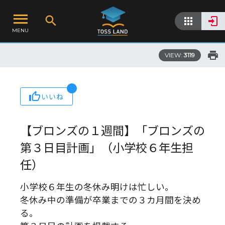
MENU
VIEW:
3119
いいね
【ブロンズの１週間】「ブロンズの
第３日目計画」（小学校６年生担
任）
小学校６年生の冬休み明けは忙しい。
冬休み中の準備が卒業までの３カ月間を決め
る。