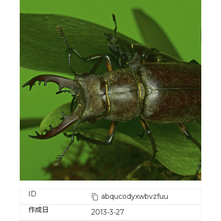
ID
abqucodyxwbvzfuu
作成日
2013-3-27