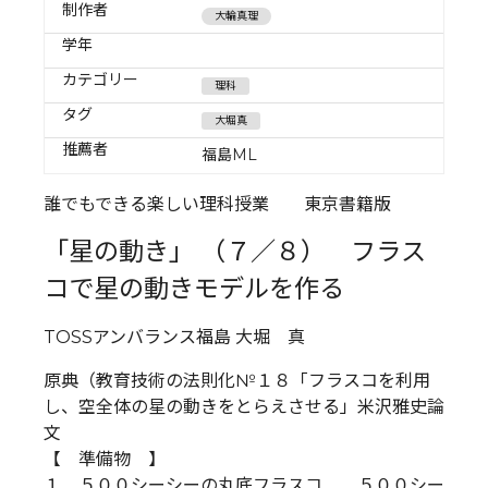
制作者
大輪真理
学年
カテゴリー
理科
タグ
大堀真
推薦者
福島ML
誰でもできる楽しい理科授業 東京書籍版
「星の動き」 （７／８） フラス
コで星の動きモデルを作る
TOSSアンバランス福島 大堀 真
原典（教育技術の法則化№１８「フラスコを利用
し、空全体の星の動きをとらえさせる」米沢雅史論
文
【 準備物 】
１ ５００シーシーの丸底フラスコ ５００シー