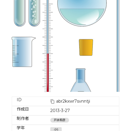
ID
abr2kxwr7svnntji
作成日
2013-3-27
制作者
戸井和彦
学年
小5