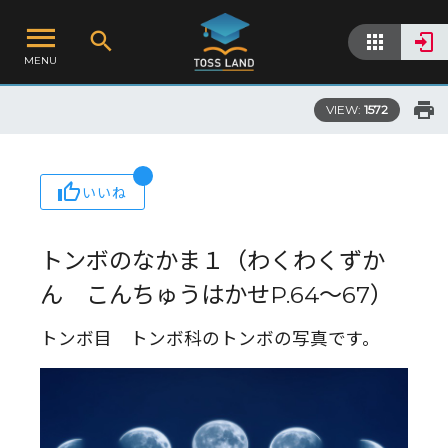
MENU
VIEW:
1572
いいね
トンボのなかま１（わくわくずか
ん こんちゅうはかせP.64～67）
トンボ目 トンボ科のトンボの写真です。