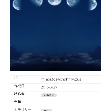
ID
abr3qe4xnphmwzus
作成日
2013-3-27
制作者
石山弘子
学年
カテゴリー