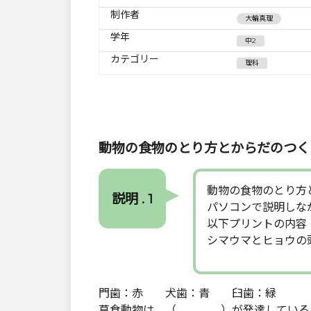
制作者
大輪真理
学年
中2
カテゴリー
理科
動物の食物のとり方とからだのつく
動物の食物のとり方
説明 . 1
パソコンで説明しな
以下プリントの内容
シマウマとヒョウの
門歯：赤 犬歯：青 臼歯：緑
草食動物は、（ ）が発達して