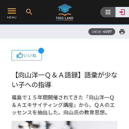
MENU
VIEW:
4097
いいね
【向山洋一Ｑ＆Ａ語録】語彙が少な
い子への指導
福島で１５年間開催されてきた「向山洋一Ｑ
＆Ａエキサイティング講座」から、ＱＡのエ
ッセンスを抽出した。向山氏の教育思想。