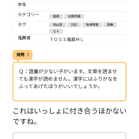
学年
カテゴリー
国語
校務詳細
タグ
向山型
対応
発達障害
語彙
ＱＡ
推薦者
ＴＯＳＳ福島ＭＬ
発問 . 1
Ｑ：語彙が少ない子がいます。文章を読ませ
ても漢字が読めません。漢字にはふりがなを
ふってあげたほうがいいでしょうか。
これはいっしょに付き合うほかない
ですね。