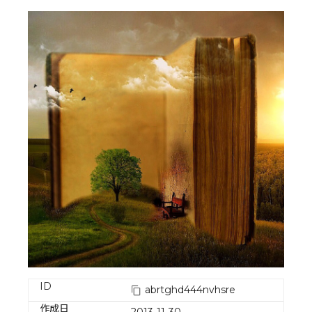
ID
abrtghd444nvhsre
作成日
2013-11-30