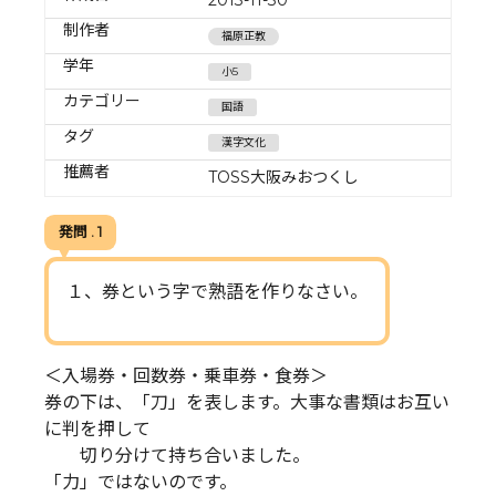
制作者
福原正教
学年
小5
カテゴリー
国語
タグ
漢字文化
推薦者
TOSS大阪みおつくし
発問 . 1
１、券という字で熟語を作りなさい。
＜入場券・回数券・乗車券・食券＞
券の下は、「刀」を表します。大事な書類はお互い
に判を押して
切り分けて持ち合いました。
「力」ではないのです。