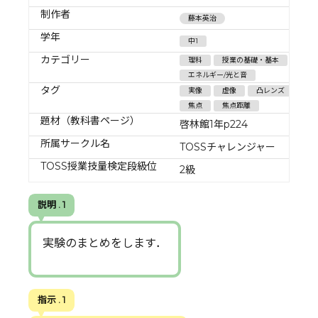
制作者
藤本英治
学年
中1
カテゴリー
理科
授業の基礎・基本
エネルギー/光と音
タグ
実像
虚像
凸レンズ
焦点
焦点距離
題材（教科書ページ）
啓林館1年p224
所属サークル名
TOSSチャレンジャー
TOSS授業技量検定段級位
2級
説明 . 1
実験のまとめをします．
指示 . 1