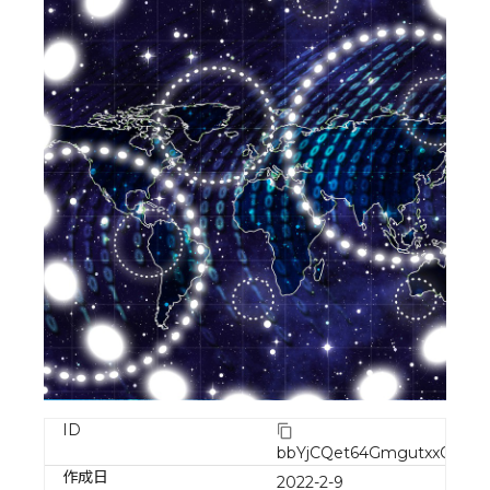
ID
bbYjCQet64GmgutxxQY5
作成日
2022-2-9