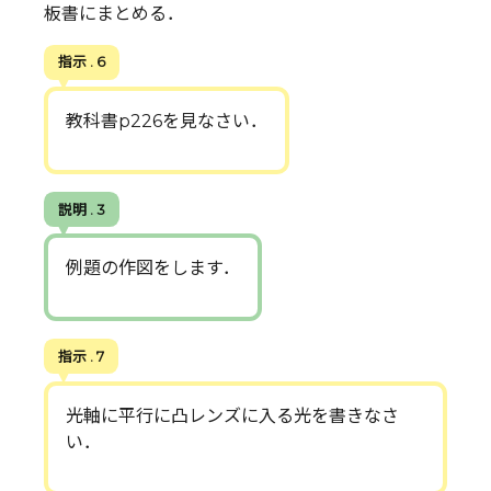
板書にまとめる．
指示 . 6
教科書p226を見なさい．
説明 . 3
例題の作図をします．
指示 . 7
光軸に平行に凸レンズに入る光を書きなさ
い．