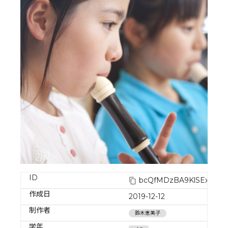
ID
bcQfMDzBA9KlSExlm0I
作成日
2019-12-12
制作者
鈴木恵美子
学年