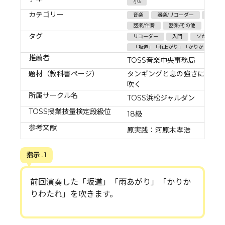
小3
カテゴリー
音楽
器楽/リコーダー
器楽/
器楽/伴奏
器楽/その他
タグ
リコーダー
入門
ソからシ
「坂道」「雨上がり」「かりかりわたれ
推薦者
TOSS音楽中央事務局
題材（教科書ページ）
タンギングと息の強さに気を
吹く
所属サークル名
TOSS浜松ジャルダン
TOSS授業技量検定段級位
18級
参考文献
原実践：河原木孝浩
指示 . 1
前回演奏した「坂道」「雨あがり」「かりか
りわたれ」を吹きます。