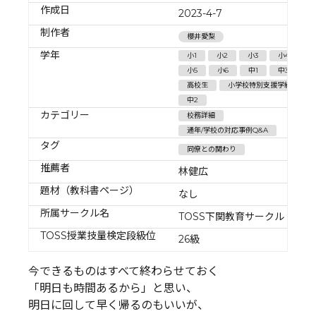
作成日
2023-4-7
制作者
櫻井愛梨
学年
小1
小2
小3
小4
小5
小6
中1
中3
高校生
小学校特別支援学級
中2
カテゴリー
校務詳細
通年/学校の対応事例Q&A
タグ
同僚との関わり
推薦者
林健広
題材（教科書ページ）
なし
所属サークル名
TOSS下関教育サークル
TOSS授業技量検定段級位
26級
今できるものはすべて終わらせておく
「明日も時間あるから」と思い、
明日に回して早く帰るのもいいが、