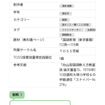
制作者
坂本佳朗
学年
高校生
カテゴリー
国語
話すこと・聞くこと/対話
タグ
ファシリテーター
合意形成
問題解決
題材（教科書ページ）
「国語表現（東京書籍）」
112頁～119頁
所属サークル名
ＴＯＳＳ茨城
TOSS授業技量検定段級位
1級
参考文献
「向山型国語教え方教室」
誌 論文審査15、1978年5月
10日調布大塚小学校６の１
学級通信「スナイパーNo
218」
説明 . 1