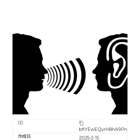
ID
bflYEwEQvrH8hA9PnkKX
作成日
2025-2-15