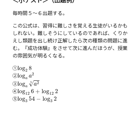
＜小テスト＞（出題例）
毎時間５～６出題する。
この公式は、習得に難しさを覚える生徒がいるかも
しれない。難しそうにしているのであれば、くりか
えし類題を出し続け正解したら次の種類の問題に進
む。『成功体験』をさせて次に進んだほうが、授業
の雰囲気が明るくなる。
log
2
8
log
8
①
2
log
a
a
2
2
log
②
a
a
log
a
a
2
5
√
2
5
log
③
a
a
log
12
6
+
log
12
2
log
6
+
log
2
④
12
12
log
3
54
−
log
3
2
log
54
−
log
2
⑤
3
3