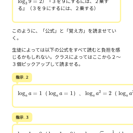
log
9
=
2
）『３を９にするには、２乗す
3
る』（３を９にするには、２乗する）
このように、「公式」と「覚え方」を読ませてい
く。
生徒によっては以下の公式をすべて読むと負担を感
じるかもしれない。クラスによってはここから２～
３個ピックアップして読ませる。
指示 . 2
log
a
a
=
1
（
log
a
a
=
1
）
、
log
a
a
2
=
2
（
log
a
a
2
=
2
2
log
=
1
（
log
=
1
）
、
log
=
2
（
log
a
a
a
a
a
a
a
a
指示 . 3
log
a
1
=
0
（
log
a
1
=
0
）
、
log
a
a
=
1
2
（
log
a
a
=
1
2
1