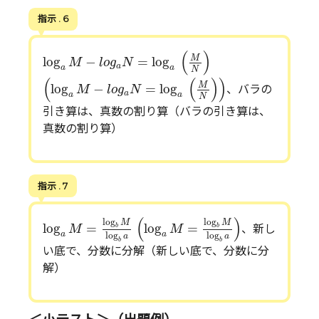
指示 . 6
log
a
M
−
l
o
g
a
N
=
log
a
(
M
N
)
(
)
M
log
−
=
log
M
l
o
g
N
a
a
a
N
(
log
a
M
−
l
o
g
a
N
=
log
a
(
M
N
)
)
(
(
)
)
M
log
−
=
log
、バラの
M
l
o
g
N
a
a
a
N
引き算は、真数の割り算（バラの引き算は、
真数の割り算）
指示 . 7
(
log
a
M
=
log
b
M
log
b
a
)
log
a
M
=
log
b
M
log
b
a
(
)
log
log
M
M
log
=
log
=
b
b
、新し
M
M
a
a
log
log
a
a
b
b
い底で、分数に分解（新しい底で、分数に分
解）