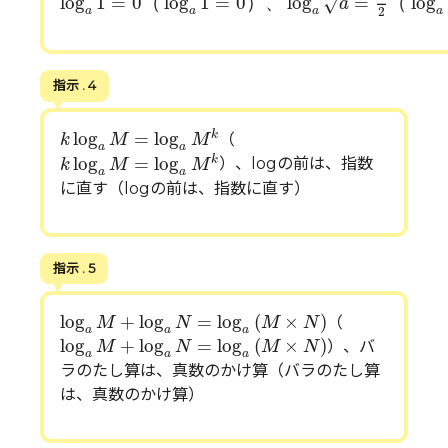
log
1
=
0
（
log
1
=
0
）
、
log
=
（
log
√
a
a
a
a
a
2
指示 . 4
k
log
a
M
=
log
a
M
k
log
=
log
k
（
k
M
M
a
a
k
log
a
M
=
log
a
M
k
log
=
log
k
）、logの前は、指数
k
M
M
a
a
に直す（logの前は、指数に直す）
指示 . 5
log
a
M
+
log
a
N
=
log
a
(
M
×
N
)
log
+
log
=
log
(
×
)
（
M
N
M
N
a
a
a
log
a
M
+
log
a
N
=
log
a
(
M
×
N
)
log
+
log
=
log
(
×
)
）、バ
M
N
M
N
a
a
a
ラのたし算は、真数のかけ算（バラのたし算
は、真数のかけ算）