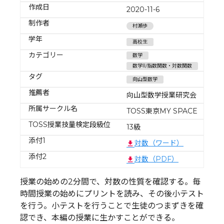
作成日
2020-11-6
制作者
村瀬歩
学年
高校生
カテゴリー
数学
数学Ⅱ/指数関数・対数関数
タグ
向山型数学
推薦者
向山型数学授業研究会
所属サークル名
TOSS東京MY SPACE
TOSS授業技量検定段級位
13級
添付1
対数（ワード）
添付2
対数（PDF）
授業の始めの2分間で、対数の性質を確認する。毎
時間授業の始めにプリントを読み、その後小テスト
を行う。小テストを行うことで生徒のつまずきを確
認でき、本編の授業に生かすことができる。