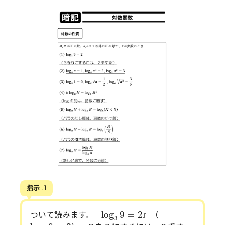
指示 . 1
log
3
9
=
2
log
9
=
2
ついて読みます。『
』（
3
log
3
9
=
2