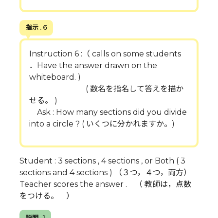
指示 . 6
Instruction 6 :（ calls on some students
．Have the answer drawn on the
whiteboard. )
( 数名を指名して答えを描か
せる。 )
Ask : How many sections did you divide
into a circle ? ( いくつに分かれますか。)
Student : 3 sections , 4 sections , or Both ( 3
sections and 4 sections ) （３つ，４つ，両方）
Teacher scores the answer . （ 教師は，点数
をつける。 ）
説明 . 1