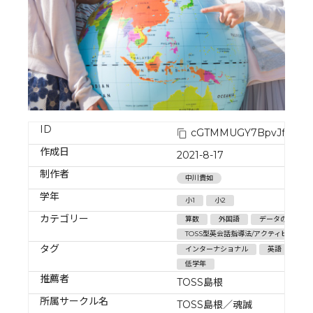
ID
cGTMMUGY7BpvJfawld
作成日
2021-8-17
制作者
中川貴如
学年
小1
小2
カテゴリー
算数
外国語
データの活用/そ
TOSS型英会話指導法/アクティビティ＆
タグ
インターナショナル
英語
補
低学年
推薦者
TOSS島根
所属サークル名
TOSS島根／魂誠