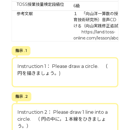
TOSS授業技量検定段級位
6級
参考文献
１ 「向山洋一算数の授業 1
育技術研究所）音声CD ２ 
ける（向山実践修正追試） 
https://land.toss-
online.com/lesson/abq4j32
指示 . 1
Instruction 1： Please draw a circle. （
円を描きましょう。)
指示 . 2
Instruction 2： Please draw 1 line into a
circle. （ 円の中に，１本線をひきましょ
う。）