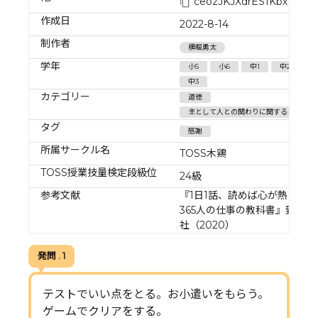
ceozJKJXdrES1Kbx7os8
作成日
2022-8-14
制作者
横堀勇太
学年
小5
小6
中1
中2
中3
カテゴリー
道徳
主として人との関わりに関すること/感謝
タグ
感謝
所属サークル名
TOSS木鶏
TOSS授業技量検定段級位
24級
参考文献
『1日1話、読めば心が熱くなる
365人の仕事の教科書』致知出
社（2020）
発問 . 1
テストでいい点をとる。お小遣いをもらう。
ゲームでクリアをする。