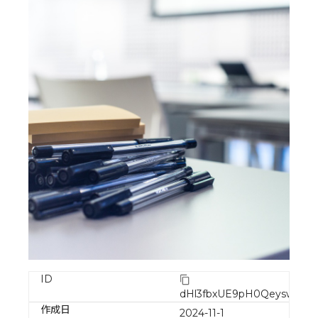
ID
dHl3fbxUE9pH0QeyswdG
作成日
2024-11-1