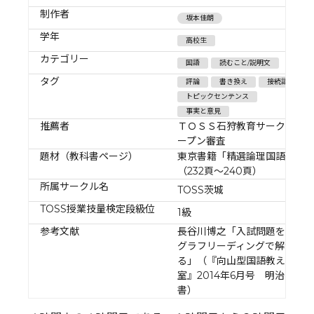
制作者
坂本佳朗
学年
高校生
カテゴリー
国語
読むこと/説明文
タグ
評論
書き換え
接続語
トピックセンテンス
事実と意見
推薦者
ＴＯＳＳ石狩教育サークルオ
ープン審査
題材（教科書ページ）
東京書籍「精選論理国語」
（232頁～240頁）
所属サークル名
TOSS茨城
TOSS授業技量検定段級位
1級
参考文献
長谷川博之「入試問題をパラ
グラフリーディングで解かせ
る」（『向山型国語教え方教
室』2014年6月号 明治図
書）