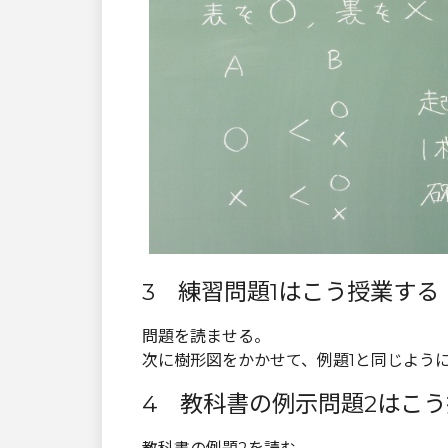
3 練習問題1はこう授業する
問題を読ませる。
次に樹形図をかかせて、例題1と同じよう
4 教科書の例示問題2はこ