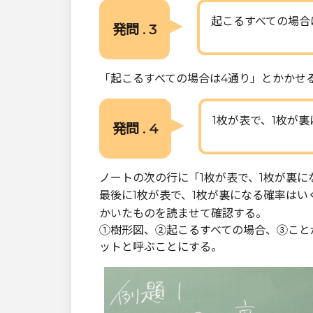
起こるすべての場合
発問 . 3
「起こるすべての場合は4通り」とかかせ
1枚が表で、1枚が
発問 . 4
ノートの次の行に「1枚が表で、1枚が裏に
最後に1枚が表で、1枚が裏になる確率は
かいたものを読ませて確認する。
①樹形図、②起こるすべての場合、③こと
ットと呼ぶことにする。