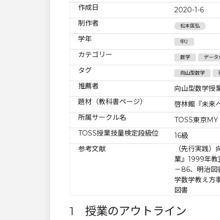
作成日
2020-1-6
制作者
松本匡弘
学年
中2
カテゴリー
数学
データ
タグ
向山型数学
推薦者
向山型数学授
題材（教科書ページ）
啓林館『未来へひ
所属サークル名
TOSS東京MY 
TOSS授業技量検定段級位
16級
参考文献
（先行実践）
業』1999年
－86、明治図
学数学教え方事典
図書
1 授業のアウトライン