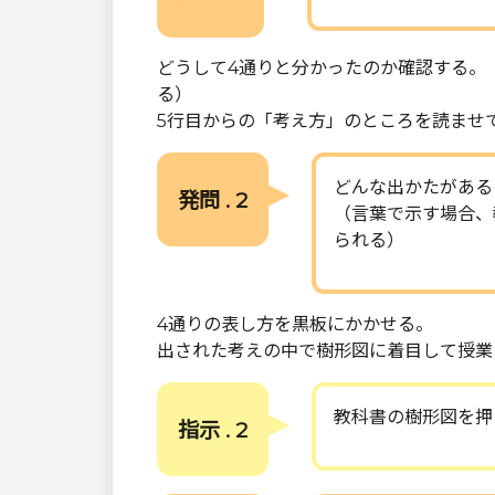
どうして4通りと分かったのか確認する。
る）
5行目からの「考え方」のところを読ませ
どんな出かたがある
発問 . 2
（言葉で示す場合、
られる）
4通りの表し方を黒板にかかせる。
出された考えの中で樹形図に着目して授業
教科書の樹形図を押
指示 . 2