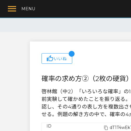
MENU
いいね
確率の求め方②（2枚の硬貨
啓林館（中2）「いろいろな確率」の
前実験して確かめたことを振り返る。
認し、その4通りの表し方を複数出さ
せる。例題の解き方の中で、確率の4
ID
dT1T4wEk