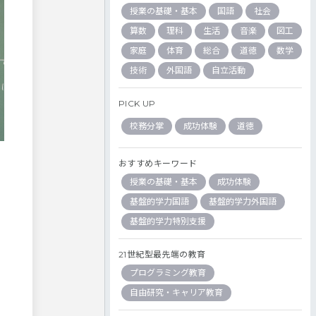
授業の基礎・基本
国語
社会
算数
理科
生活
音楽
図工
家庭
体育
総合
道徳
数学
技術
外国語
自立活動
PICK UP
校務分掌
成功体験
道徳
おすすめキーワード
授業の基礎・基本
成功体験
基盤的学力国語
基盤的学力外国語
基盤的学力特別支援
21世紀型最先端の教育
プログラミング教育
自由研究・キャリア教育