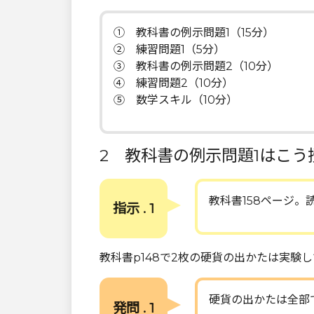
① 教科書の例示問題1（15分）
② 練習問題1（5分）
③ 教科書の例示問題2（10分）
④ 練習問題2（10分）
⑤ 数学スキル（10分）
2 教科書の例示問題1はこう
教科書158ページ。
指示 . 1
教科書p148で2枚の硬貨の出かたは実験
硬貨の出かたは全部
発問 . 1