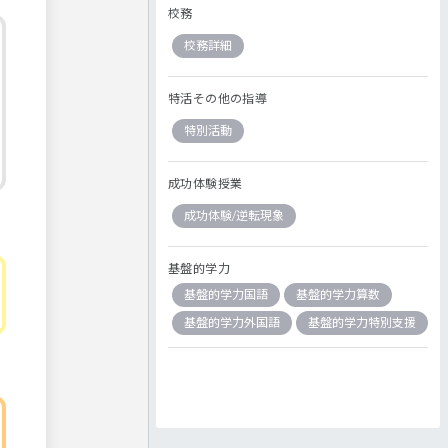
校務
校務詳細
特活その他の指導
特別活動
成功体験授業
成功体験/逆転現象
基盤的学力
基盤的学力国語
基盤的学力算数
基盤的学力外国語
基盤的学力特別支援