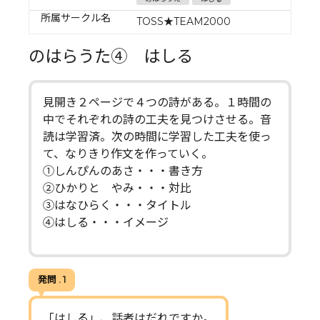
所属サークル名
TOSS★TEAM2000
のはらうた④ はしる
見開き２ページで４つの詩がある。１時間の
中でそれぞれの詩の工夫を見つけさせる。音
読は学習済。次の時間に学習した工夫を使っ
て、なりきり作文を作っていく。
➀しんぴんのあさ・・・書き方
②ひかりと やみ・・・対比
③はなひらく・・・タイトル
④はしる・・・イメージ
発問 . 1
「はしる」、話者はだれですか。