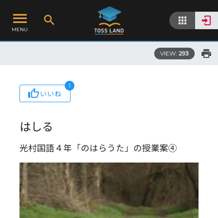
MENU
VIEW:
293
1
いいね
はしる
光村国語４年「のはらうた」の授業案④