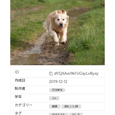
ID
dYQXAwINi1UGsyLv8yxy
作成日
2019-12-12
制作者
行方幸夫
学年
小4
カテゴリー
国語
読むこと/詩
タグ
のはらうた
はしる