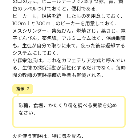
の口の方に，ビニールテープで2本ずつ赤，青，黄
色のラベルつけておくと，便利である．
ビーカーも，規格を統一したものを用意しておく．
100ｍｌと300ｍｌのビーカーを用意しておく．
メスシリンダー，集気びん，燃焼さじ，薬さじ，電
子てんびん，薬包紙，アルミニウムはく，保護眼鏡
も，生徒が自分で取りに来て，使った後は返却する
システムにしておく．
小森栄治氏は，これをカフェテリア方式と呼んでい
る．生徒の探究活動が活性化するだけでなく，毎時
間の教師の実験準備の手間も軽減される．
指示 . 2
砂糖，食塩，かたくり粉を調べる実験を始め
なさい．
火を使う実験は，特に気を配る．