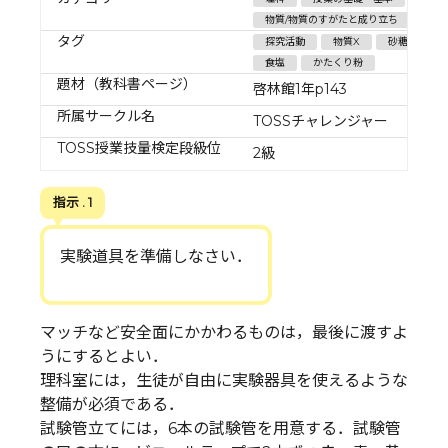
物質/物質のすがたと成り立ち
タグ
探究活動
物質X
砂糖
食塩
かたくり粉
題材（教科書ページ）
啓林館1年p143
所属サークル名
TOSSチャレンジャー
TOSS授業技量検定段級位
2級
指示 . 1
実験道具を準備しなさい．
マッチなど安全面にかかわるものは，最後に渡すよ
うにするとよい．
理科室には，生徒が自由に実験器具を使えるような
整備が必須である．
試験管立てには，6本の試験管を用意する．試験管