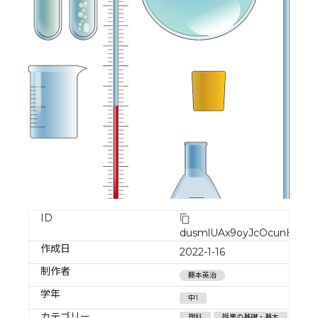
ID
dusmlUAx9oyJcOcunH7U
作成日
2022-1-16
制作者
藤本英治
学年
中1
カテゴリー
理科
授業の基礎・基本