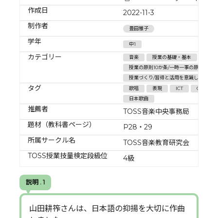
作成日
2022-11-3
制作者
豊田雅子
学年
中1
カテゴリー
音楽
授業の基礎・基本
授業の原則10か条/一時一事の原則
授業づくり/習得と活用を意識した授業
タグ
歌唱
表現
ICT
GIGA
日本歌曲
推薦者
TOSS音楽中央事務局
題材（教科書ページ）
P28・29
所属サークル名
TOSS音楽教育研究会
TOSS授業技量検定段級位
4級
説明 . 1
山田耕筰さんは、日本語の抑揚を大切に作曲