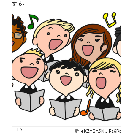
する。
ID
eKZYBA3NUjFz6PpOYO