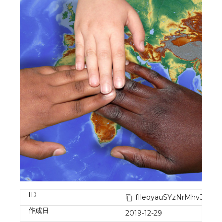
ID
fIleoyauSYzNrMhvJRM0
作成日
2019-12-29