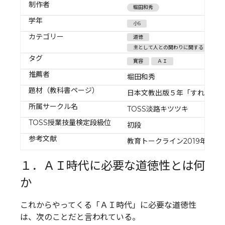
制作者
堀田和秀
学年
小5
カテゴリー
道徳
主として人との関わりに関すること/相互
タグ
寛容
ＡＩ
推薦者
堀田和秀
題材（教科書ページ）
日本文教出版５年「すれちが
所属サークル名
TOSS淡路キツツキ
TOSS授業技量検定段級位
初段
参考文献
教育トークライン2019年12月
１．ＡＩ時代に必要な道徳性とは何
か
これからやってくる「ＡＩ時代」に必要な道徳性
は、次のことだと言われている。