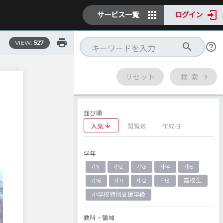
サービス一覧
ログイン
VIEW:
527
リセット
検 索
並び順
人気
閲覧数
作成日
学年
小1
小2
小3
小4
小5
小6
中1
中2
中3
高校生
小学校特別支援学級
教科・領域