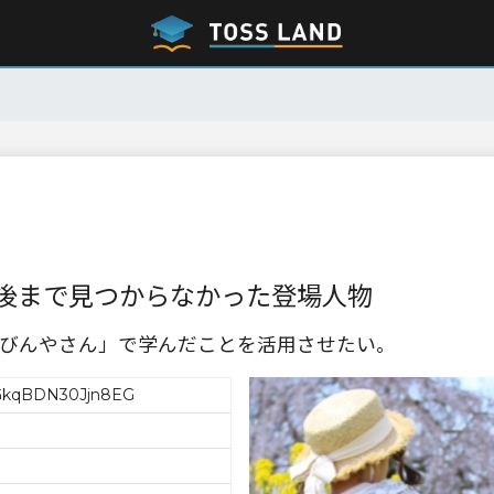
後まで見つからなかった登場人物
うびんやさん」で学んだことを活用させたい。
GkqBDN30Jjn8EG