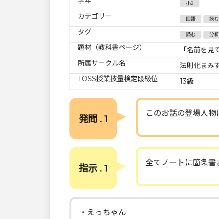
学年
小2
カテゴリー
国語
読む
タグ
読む
分析
題材（教科書ページ）
「名前を見
所属サークル名
法則化まみ
TOSS授業技量検定段級位
13級
このお話の登場人物
発問 . 1
全てノートに箇条書
指示 . 1
・えっちゃん