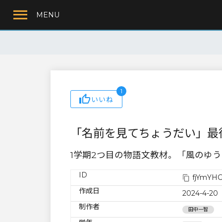
MENU
1
いいね
「名前を見てちょうだい」最
1学期2つ目の物語文教材。「風のゆ
ID
fjYmYH
作成日
2024-4-20
制作者
田中一智