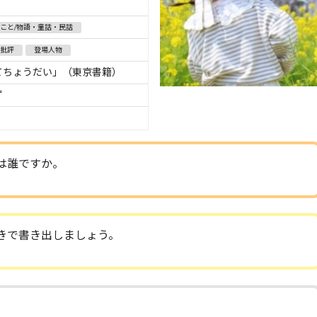
こと/物語・童話・民話
批評
登場人物
てちょうだい」（東京書籍）
ず
は誰ですか。
きで書き出しましょう。