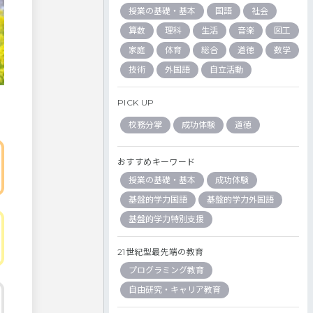
授業の基礎・基本
国語
社会
算数
理科
生活
音楽
図工
家庭
体育
総合
道徳
数学
技術
外国語
自立活動
PICK UP
校務分掌
成功体験
道徳
おすすめキーワード
授業の基礎・基本
成功体験
基盤的学力国語
基盤的学力外国語
基盤的学力特別支援
21世紀型最先端の教育
プログラミング教育
自由研究・キャリア教育