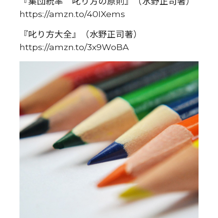
『集団統率 叱り方の原則』（水野正司著）
https://amzn.to/40IXems
『叱り方大全』（水野正司著）
https://amzn.to/3x9WoBA