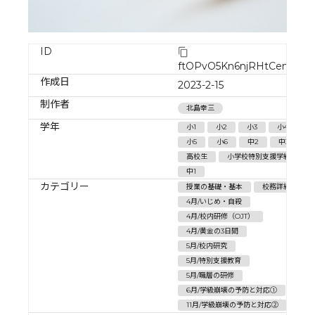
ID
ftOPvO5Kn6njRHtCenxG
作成日
2023-2-15
制作者
北島幸三
学年
小1
小2
小3
小4
小5
小6
中2
中3
高校生
小学校特別支援学級
中1
カテゴリー
授業の基礎・基本
校務詳細
4月/いじめ・自殺
4月/校内研修（OJT）
4月/黄金の3日間
5月/校内研究
5月/特別支援教育
5月/職層の研修
6月/学級崩壊の予防と対応①
11月/学級崩壊の予防と対応②