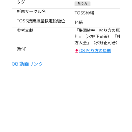
タグ
叱り方
所属サークル名
TOSS沖縄
TOSS授業技量検定段級位
14級
参考文献
『集団統率 叱り方の原
則』（水野正司著） 『叱り
方大全』（水野正司著）
添付1
08 叱り方の原則
08 動画リンク