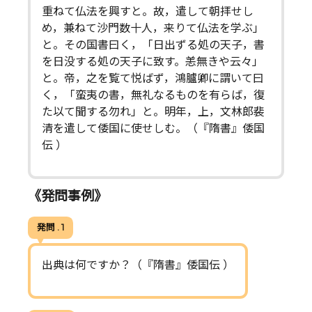
重ねて仏法を興すと。故，遣して朝拝せし
め，兼ねて沙門数十人，来りて仏法を学ぶ」
と。その国書曰く，「日出ずる処の天子，書
を日没する処の天子に致す。恙無きや云々」
と。帝，之を覧て悦ばず，鴻臚卿に謂いて曰
く，「蛮夷の書，無礼なるものを有らば，復
た以て聞する勿れ」と。明年，上，文林郎裴
清を遣して倭国に使せしむ。（『隋書』倭国
伝 ）
《発問事例》
発問 . 1
出典は何ですか？（『隋書』倭国伝 ）