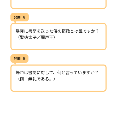
発問 . 8
煬帝に書簡を送った倭の摂政とは誰ですか？
（聖徳太子／厩戸王）
発問 . 9
煬帝は書簡に対して、何と言っていますか？
（例：無礼である。）