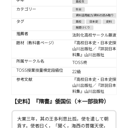
高校生
カテゴリー
社会
資料活用能力/資料の読み取り
タグ
高校
日本史
史料
発問づくり
推薦者
法則化高校サークル藤波
題材（教科書ページ）
『高校日本史・日本史探究』
山川出版社／『詳説日本史資
料集』山川出版社
所属サークル名
TOSS柊
TOSS授業技量検定段級位
22級
参考文献
『高校日本史・日本史探究』
山川出版社／『詳説日本史資
料集』山川出版社
【史料】『隋書』倭国伝（＊一部抜粋）
大業三年，其の王多利思比孤，使を遣して朝
貢す。使者曰く，「聞く，海西の菩薩天使，