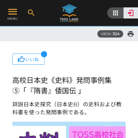
MENU
VIEW:
324
いいね
高校日本史《史料》発問事例集
⑤「『隋書』倭国伝 」
詳説日本史探究（日本史B）の史料および教
科書を使った発問事例である。