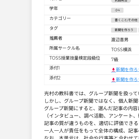
武田晃治
学年
小4
カテゴリー
書くこと/その他
タグ
新聞を作ろう
推薦者
渡辺喜男
所属サークル名
TOSS横浜
TOSS授業技量検定段級位
7級
添付1
新聞を作ろ
添付2
新聞を作ろ
光村の教科書では、グループ新聞を扱って
しかし、グループ新聞ではなく、個人新聞
グループ新聞にすると、選んだ記事の内容
（インタビュー、調べ活動、アンケート、
記事の質が違うものを、適切に評価できる
一人一人が責任をもって全体の構成、記事
なお、本単元は、社会や行事等と合わせて