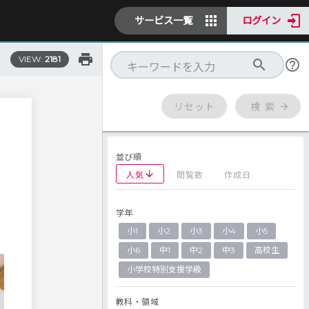
サービス一覧
ログイン
VIEW:
2181
リセット
検 索
並び順
人気
閲覧数
作成日
学年
小1
小2
小3
小4
小5
小6
中1
中2
中3
高校生
小学校特別支援学級
教科・領域