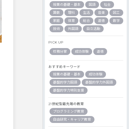
授業の基礎・基本
国語
社会
算数
理科
生活
音楽
図工
家庭
体育
総合
道徳
数学
技術
外国語
自立活動
PICK UP
校務分掌
成功体験
道徳
おすすめキーワード
授業の基礎・基本
成功体験
基盤的学力国語
基盤的学力外国語
基盤的学力特別支援
21世紀型最先端の教育
プログラミング教育
自由研究・キャリア教育