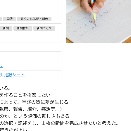
国語
書くこと/説明・報告
新聞
新聞作り
新聞づくり
う
う 推敲シート
いる。
を作ることを提案したい。
によって、学びの質に差が生じる。
観察、報告、紹介、感想等。）
のか、という評価の難しさもある。
の選択・記述をし、１枚の新聞を完成させたいと考えた。
行うのがよい。