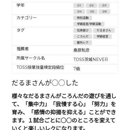
学年
小1
小2
小3
小4
小5
小6
カテゴリー
特別活動
学級経営/学級活動
タグ
伝承遊び
だるまさん
ころんだ
学級経営
屋外レク
推薦者
桑原和彦
所属サークル名
TOSS茨城NEVER
TOSS授業技量検定段級位
7級
だるまさんが○○した
様々なだるまさんがころんだの遊びを通し
て、「集中力」「我慢する心」「努力」を
育み、「感情の抑揚を抑える」ことができ
ます。１試合ごとに○○のところを変えて
いくと楽しいレクになります。