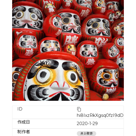
ID
hi8IxzRkXgsq0fzI9dDJ
作成日
2020-1-29
制作者
井上敬悟